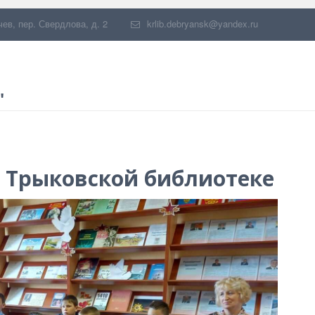
чев
,
пер. Свердлова, д. 2
krlib.debryansk@yandex.ru
"
 Трыковской библиотеке