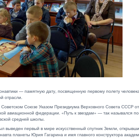
монавтики — памятную дату, посвященную первому полету человек
ой отрасли.
 в Советском Союзе Указом Президиума Верховного Совета СССР от
ой авиационной федерации. «Путь к звездам» — так назывался по
вской средней школы.
был выведен первый в мире искусственный спутник Земли, открывши
навта планеты Юрия Гагарина и имя главного конструктора акаде