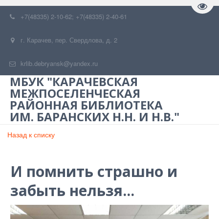
Пере
+7(48335) 2-10-62; +7(48335) 2-40-61
г. Карачев
,
пер. Свердлова, д. 2
krlib.debryansk@yandex.ru
МБУК "КАРАЧЕВСКАЯ
МЕЖПОСЕЛЕНЧЕСКАЯ
РАЙОННАЯ БИБЛИОТЕКА
ИМ. БАРАНСКИХ Н.Н. И Н.В."
Назад к списку
И помнить страшно и
забыть нельзя...