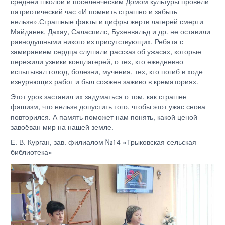
средней школой и поселенческим Домом культуры провели
патриотический час «И помнить страшно и забыть
нельзя».Страшные факты и цифры жертв лагерей смерти
Майданек, Дахау, Саласпилс, Бухенвальд и др. не оставили
равнодушными никого из присутствующих. Ребята с
замиранием сердца слушали рассказ об ужасах, которые
пережили узники концлагерей, о тех, кто ежедневно
испытывал голод, болезни, мучения, тех, кто погиб в ходе
изнуряющих работ и был сожжен заживо в крематориях.
Этот урок заставил их задуматься о том, как страшен
фашизм, что нельзя допустить того, чтобы этот ужас снова
повторился. А память поможет нам понять, какой ценой
завоёван мир на нашей земле.
Е. В. Курган, зав. филиалом №14 «Трыковская сельская
библиотека»