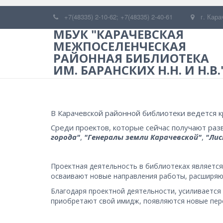
+7(48335) 2-10-62; +7(48335) 2-40-61
г. Кара
МБУК "КАРАЧЕВСКАЯ
МЕЖПОСЕЛЕНЧЕСКАЯ
РАЙОННАЯ БИБЛИОТЕКА
ИМ. БАРАНСКИХ Н.Н. И Н.В.
В Карачевской районной библиотеки ведется к
Среди проектов, которые сейчас получают разв
города"
, 
"Генералы земли Карачевской"
, 
"Ли
Проектная деятельность в библиотеках является
осваивают новые направления работы, расширяют
Благодаря проектной деятельности, усиливается 
приобретают свой имидж, появляются новые персп