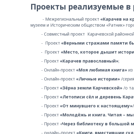
Проекты реализуемые в 
          - Межрегиональный проект 
«Карачев на к
музеем и Историческим обществом «Ратник» гор
         - Совместный проект  Карачевской районн
         -  Проект 
«Верными стражами памяти бы
 - 
Проект 
«Место, которое дышит истори
         - Проект 
«Карачев православный»
;
         - Онлайн-проект 
«Моя любимая книга» 
из
         - Онлайн-проект 
«Личные истории» 
/сери
         - Проект 
«Зёрна земли Карчевской» 
/о т
         - Проект 
«Летописи сёл и деревень Кара
         - Проект 
«От минувшего к настоящему»
         - Проект 
«Молодёжь и книга. Читая – м
         - Проект «
Через библиотеку в большой м
         - онлайн–проект 
«Книги, вместившие суд