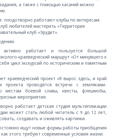
задания, а также с помощью касаний можно 
ию.
е  плодотворно работают клубы по интересам: 
клуб любителей мастерить «Территория 
навательный клуб «Эрудит». 
едению.
 активно работает и пользуется большой
эколого-краеведческий маршрут «От минувшего к
ебя цикл экскурсий по историческим и памятным
ет краеведческий проект «Я вырос здесь, и край
х проекта проводятся встречи с земляками-
по местам боевой славы, квесты, флешмобы,
тересные мероприятия.
творно работает детская студия мультипликации
дии может стать любой читатель с 9 до 12 лет,
овать, создавать и оживлять картинки.
постоянно ищут новые формы работы приобщения 
 как этого требуют современные условия жизни. 