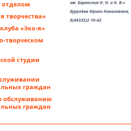
им. Баранских Н. Н. и Н. В.»
м отделом
Курулёва Ирина Николаевна,
я творчества»
8(48335)2-10-62
 клуба «Эко-я»
-творческом 
ской студии 
»
служивании 
ильных граждан
о обслуживанию 
ильных граждан