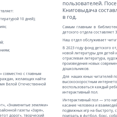
пользователей. Посе
Книговыдача составл
твляет:
в год. 
тературой 10 дней);
иях;
Самым главным в библиотек
детского отдела составляет 3
Наш отдел обслуживает читат
й;
В 2023 году фонд детского от
ниям;
новой литературы для детей 
отраслевая литература, худож
произведения новых современ
дошкольников.  
» совместно с главным 
Для  наших юных читателей п
раждан, желающих найти 
высокоскоростным интернето
емя Велой Отечественной 
воспользоваться каждый ребё
интерактивный пол.
Интерактивный пол — это нап
т», «Знаменитые земляки» 
касание человека и взаимодей
айонной газеты «Заря», 
подвижных игр на быстроту, 
этот дорог», творческий 
поиграть в футбол, бокс, соб