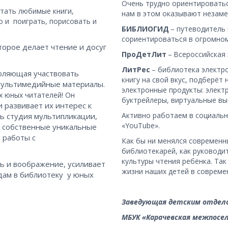
Очень трудно ориентировать
тать любимые книги, 
нам в этом оказывают незам
и  поиграть, порисовать и 
БИБЛИОГИД 
– путеводитель 
сориентироваться в огромном
рое делает чтение и досуг 
ПроДетЛит 
–
Всероссийская 
ЛитРес
 – библиотека электр
оляющая участвовать 
книгу на свой вкус, подберёт
мультимедийные материалы. 
электронные продукты: элект
х юных читателей! Он
буктрейлеры, виртуальные выс
 развивает их интерес к 
Активно работаем в социальны
ь студия мультипликации, 
«YouTube».
и собственные уникальные 
работы с 
Как бы ни менялся современн
библиотекарей, как руководи
культуры чтения ребёнка. Так 
ь и воображение, усиливает 
жизни наших детей в совреме
ам в библиотеку  у юных 
Заведующая детским отдел
МБУК «Карачевская межпосе