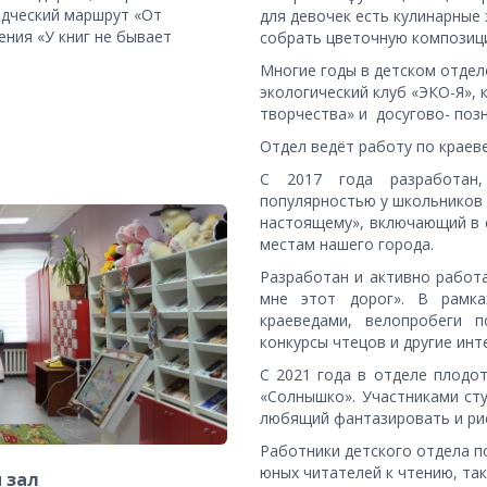
дческий маршрут «От 
для девочек есть кулинарные 
ния «У книг не бывает 
собрать цветочную композиц
Многие годы в детском отдел
экологический клуб «ЭКО-Я», 
творчества» и  досугово- поз
Отдел ведёт работу по краев
С 2017 года разработан,
популярностью у школьников 
настоящему», включающий в с
местам нашего города.
Разработан и активно работа
мне этот дорог». В рамка
краеведами, велопробеги 
конкурсы чтецов и другие ин
С 2021 года в отделе плодо
«Солнышко». Участниками сту
любящий фантазировать и рис
Работники детского отдела 
юных читателей к чтению, так
 зал