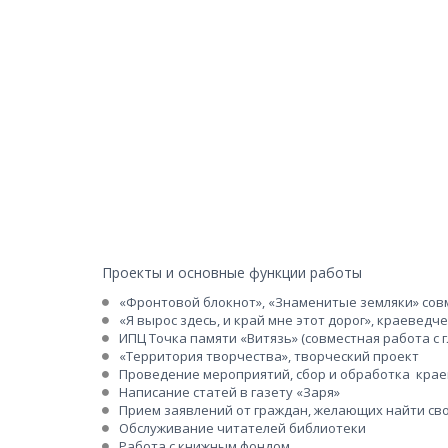
Проекты и основные функции работы
«Фронтовой блокнот», «Знаменитые земляки» сов
«Я вырос здесь, и край мне этот дорог», краеведч
ИПЦ 
Точка памяти
 «Витязь» (совместная работа 
«Территория творчества», творческий проект  
Проведение мероприятий, сбор и обработка  кра
Написание статей в газету «Заря»
Прием заявлений от граждан, желающих найти св
Обслуживание читателей библиотеки
Работа с книжным фондом, 