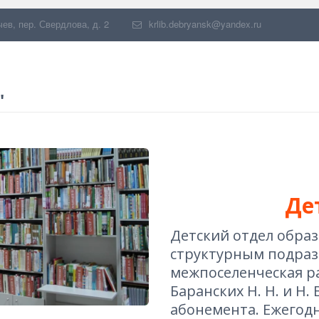
чев
,
пер. Свердлова, д. 2
krlib.debryansk@yandex.ru
"
Де
Детский отдел образо
структурным подраз
межпоселенческая ра
Баранских Н. Н. и Н. 
абонемента. Ежегодн