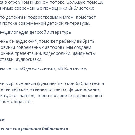
ся в огромном книжном потоке. Большую помощь 
енимые современные помощники библиотеки: 
по детским и подростковым книгам, помогает 
 потоке современной детской литературы.
энциклопедия детской литературы.
онных и аудиокниг( поможет ребёнку выбрать 
 новинки современных авторов). Мы создаем 
ронные презентации, видеоролики, дайджесты, 
тавки, аудиосказки.
х сетях: «Одноклассники», «В Контакте», 
ый мир, основной функцией детской библиотеки и 
телей детским чтением остаётся формирование 
как, это главное, первичное звено в дальнейшей 
нном обществе.
ом
ленческая районная библиотека