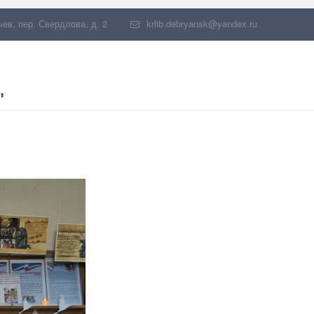
чев
,
пер. Свердлова, д. 2
krlib.debryansk@yandex.ru
"