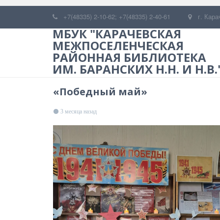
+7(48335) 2-10-62; +7(48335) 2-40-61
г. Кара
МБУК "КАРАЧЕВСКАЯ
МЕЖПОСЕЛЕНЧЕСКАЯ
РАЙОННАЯ БИБЛИОТЕКА
ИМ. БАРАНСКИХ Н.Н. И Н.В.
«Победный май»
3 месяца назад