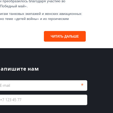
и преобразилось благодаря участию во
 «Победный май».
игам танковых экипажей и женских авиационных
ено теме «детей войны» и их героическим
ЧИТАТЬ ДАЛЬШЕ
апишите нам
*