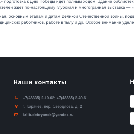
 подготовка к Дню Победы идет полным ходом. Здание библиотек
тателей ждет по-настоящему глубокая и многогранная выставка —
ая, основным этапам и датам Великой Отечественной войны, подв
дицинских работников, работе в тылу и др. Особое внимание удел
Н
Наши контакты
+7(48335) 2-10-62; +7(48335) 2-40-61
г. Карачев
,
пер. Свердлова, д. 2
krlib.debryansk@yandex.ru