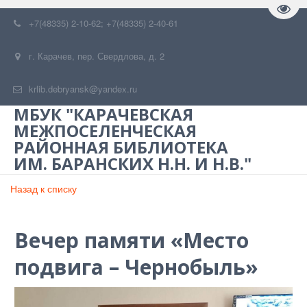
Пере
+7(48335) 2-10-62; +7(48335) 2-40-61
г. Карачев
,
пер. Свердлова, д. 2
krlib.debryansk@yandex.ru
МБУК "КАРАЧЕВСКАЯ
МЕЖПОСЕЛЕНЧЕСКАЯ
РАЙОННАЯ БИБЛИОТЕКА
ИМ. БАРАНСКИХ Н.Н. И Н.В."
Назад к списку
Вечер памяти «Место
подвига – Чернобыль»