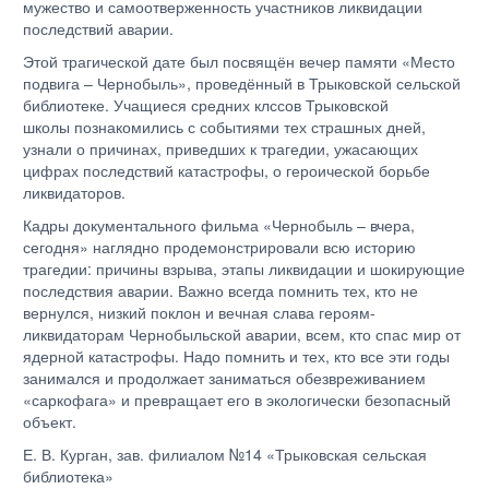
мужество и самоотверженность участников ликвидации
последствий аварии.
Этой трагической дате был посвящён вечер памяти «Место
подвига
–
Чернобыль», проведённый в Трыковской сельской
библиотеке. Учащиеся средних клссов Трыковской
школы
познакомились с событиями тех страшных дней,
узнали о причинах, приведших к трагедии, ужасающих
цифрах последствий катастрофы, о героической борьбе
ликвидаторов.
Кадры документального фильма «Чернобыль – вчера,
сегодня» наглядно продемонстрировали всю историю
трагедии: причины взрыва, этапы ликвидации и шокирующие
последствия аварии. Важно всегда помнить тех, кто не
вернулся, низкий поклон и вечная слава героям-
ликвидаторам Чернобыльской аварии, всем, кто спас мир от
ядерной катастрофы. Надо помнить и тех, кто все эти годы
занимался и продолжает заниматься обезвреживанием
«саркофага» и превращает его в экологически безопасный
объект.
Е. В. Курган, зав. филиалом №14 «Трыковская сельская
библиотека»