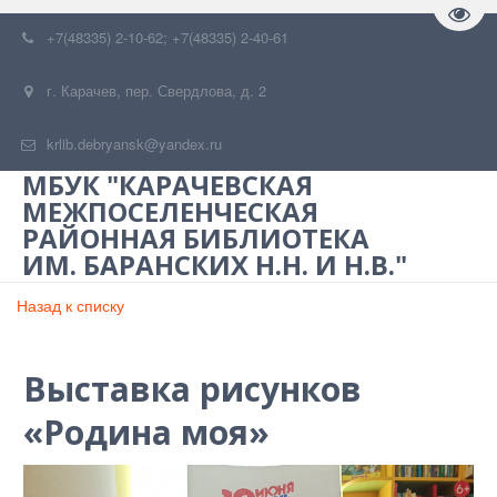
Пере
+7(48335) 2-10-62; +7(48335) 2-40-61
г. Карачев
,
пер. Свердлова, д. 2
krlib.debryansk@yandex.ru
МБУК "КАРАЧЕВСКАЯ
МЕЖПОСЕЛЕНЧЕСКАЯ
РАЙОННАЯ БИБЛИОТЕКА
ИМ. БАРАНСКИХ Н.Н. И Н.В."
Назад к списку
Выставка рисунков
«Родина моя»