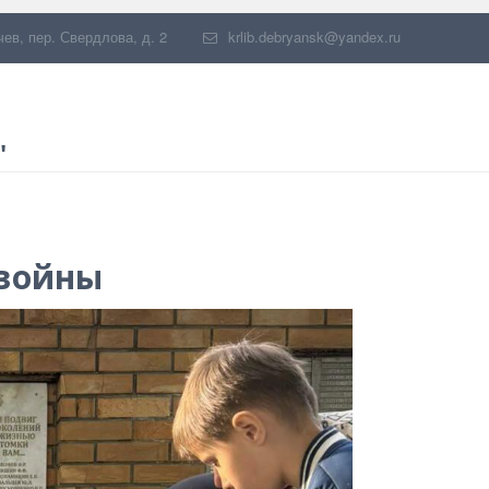
чев
,
пер. Свердлова, д. 2
krlib.debryansk@yandex.ru
"
 войны