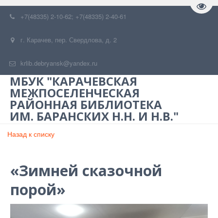
Пере
+7(48335) 2-10-62; +7(48335) 2-40-61
г. Карачев
,
пер. Свердлова, д. 2
krlib.debryansk@yandex.ru
МБУК "КАРАЧЕВСКАЯ
МЕЖПОСЕЛЕНЧЕСКАЯ
РАЙОННАЯ БИБЛИОТЕКА
ИМ. БАРАНСКИХ Н.Н. И Н.В."
Назад к списку
«Зимней сказочной
порой»