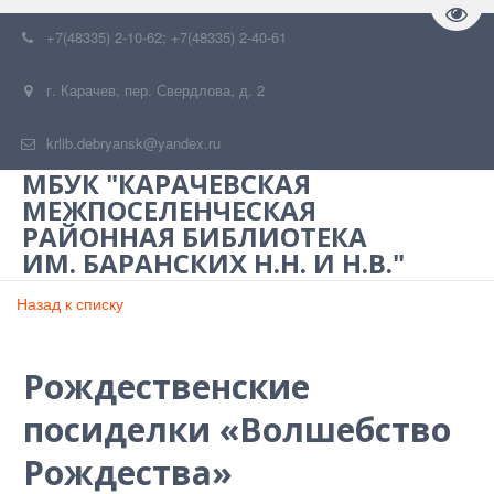
Пере
+7(48335) 2-10-62; +7(48335) 2-40-61
г. Карачев
,
пер. Свердлова, д. 2
krlib.debryansk@yandex.ru
МБУК "КАРАЧЕВСКАЯ
МЕЖПОСЕЛЕНЧЕСКАЯ
РАЙОННАЯ БИБЛИОТЕКА
ИМ. БАРАНСКИХ Н.Н. И Н.В."
Назад к списку
Рождественские
посиделки «Волшебство
Рождества»