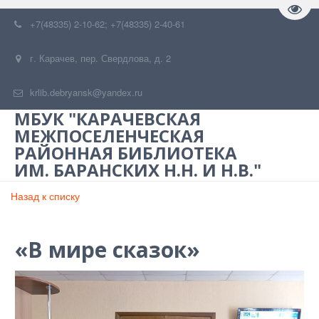
Пере
+7(48335) 2-10-62; +7(48335) 2-40-61
г. Карачев
,
пер. Свердлова, д. 2
krlib.debryansk@yandex.ru
МБУК "КАРАЧЕВСКАЯ
МЕЖПОСЕЛЕНЧЕСКАЯ
РАЙОННАЯ БИБЛИОТЕКА
ИМ. БАРАНСКИХ Н.Н. И Н.В."
Назад к списку
«В мире сказок»