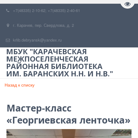
Пере
+7(48335) 2-10-62; +7(48335) 2-40-61
г. Карачев
,
пер. Свердлова, д. 2
krlib.debryansk@yandex.ru
МБУК "КАРАЧЕВСКАЯ
МЕЖПОСЕЛЕНЧЕСКАЯ
РАЙОННАЯ БИБЛИОТЕКА
ИМ. БАРАНСКИХ Н.Н. И Н.В."
Назад к списку
Мастер-класс
«Георгиевская ленточка»