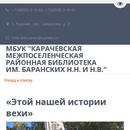
Пере
+7(48335) 2-10-62; +7(48335) 2-40-61
г. Карачев
,
пер. Свердлова, д. 2
krlib.debryansk@yandex.ru
МБУК "КАРАЧЕВСКАЯ
МЕЖПОСЕЛЕНЧЕСКАЯ
РАЙОННАЯ БИБЛИОТЕКА
ИМ. БАРАНСКИХ Н.Н. И Н.В."
Назад к списку
«Этой нашей истории
вехи»