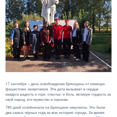
17 сентября – день освобождения Брянщины от немецко-
фашистских захватчиков. Эта дата вызывает в сердце
каждого радость и горе, счастье, и боль, великую гордость за
свой народ, его мужество и героизм.
780 дней хозяйничали на Брянщине оккупанты. Это были
два самых чёрных года за всю историю города. За время