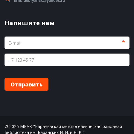
krlib.debryansk@yandex.ru
Напишите нам
*
Отправить
© 2026 МБУК "Карачевская межпоселенческая районная 
библиотека им. Баранских Н. Н. и Н. В."