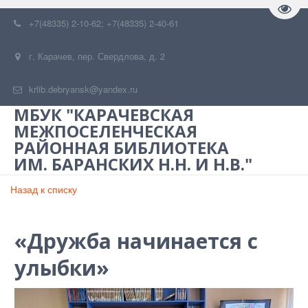
Пере
+7(48335) 2-10-62; +7(48335) 2-40-61
г. Карачев
,
пер. Свердлова, д. 2
krlib.debryansk@yandex.ru
МБУК "КАРАЧЕВСКАЯ
МЕЖПОСЕЛЕНЧЕСКАЯ
РАЙОННАЯ БИБЛИОТЕКА
ИМ. БАРАНСКИХ Н.Н. И Н.В."
Назад к списку
«Дружба начинается с
улыбки»