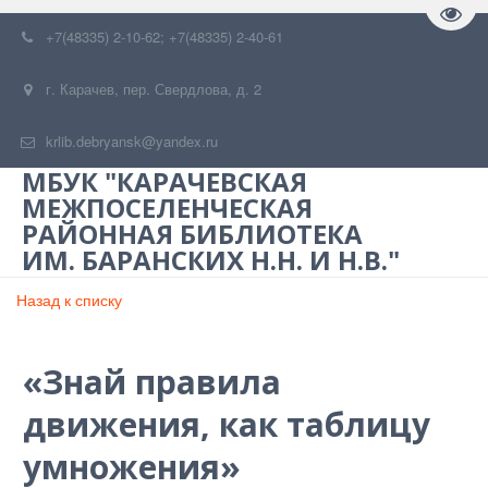
Пере
+7(48335) 2-10-62; +7(48335) 2-40-61
г. Карачев
,
пер. Свердлова, д. 2
krlib.debryansk@yandex.ru
МБУК "КАРАЧЕВСКАЯ
МЕЖПОСЕЛЕНЧЕСКАЯ
РАЙОННАЯ БИБЛИОТЕКА
ИМ. БАРАНСКИХ Н.Н. И Н.В."
Назад к списку
«Знай правила
движения, как таблицу
умножения»