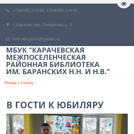
Пере
+7(48335) 2-10-62; +7(48335) 2-40-61
г. Карачев
,
пер. Свердлова, д. 2
krlib.debryansk@yandex.ru
МБУК "КАРАЧЕВСКАЯ
МЕЖПОСЕЛЕНЧЕСКАЯ
РАЙОННАЯ БИБЛИОТЕКА
ИМ. БАРАНСКИХ Н.Н. И Н.В."
Назад к списку
В ГОСТИ К ЮБИЛЯРУ