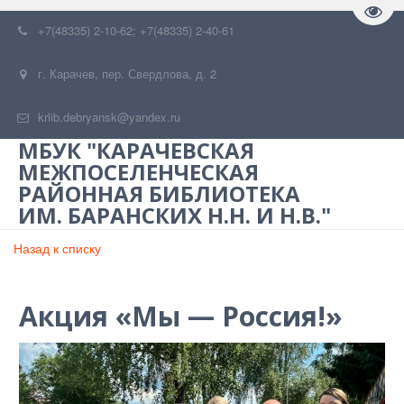
Пере
+7(48335) 2-10-62; +7(48335) 2-40-61
г. Карачев
,
пер. Свердлова, д. 2
krlib.debryansk@yandex.ru
МБУК "КАРАЧЕВСКАЯ
МЕЖПОСЕЛЕНЧЕСКАЯ
РАЙОННАЯ БИБЛИОТЕКА
ИМ. БАРАНСКИХ Н.Н. И Н.В."
Назад к списку
Акция «Мы — Россия!»