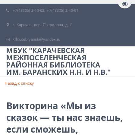
Пере
+7(48335) 2-10-62; +7(48335) 2-40-61
г. Карачев
,
пер. Свердлова, д. 2
krlib.debryansk@yandex.ru
МБУК "КАРАЧЕВСКАЯ
МЕЖПОСЕЛЕНЧЕСКАЯ
РАЙОННАЯ БИБЛИОТЕКА
ИМ. БАРАНСКИХ Н.Н. И Н.В."
Назад к списку
Викторина «Мы из
сказок — ты нас знаешь,
если сможешь,