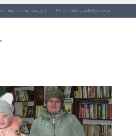
чев
,
пер. Свердлова, д. 2
krlib.debryansk@yandex.ru
"