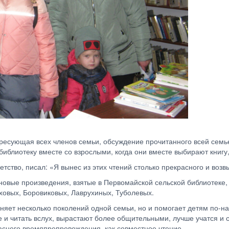
тересующая всех членов семьи, обсуждение прочитанного всей сем
 библиотеку вместе со взрослыми, когда они вместе выбирают книгу,
тство, писал: «Я вынес из этих чтений столько прекрасного и воз
новые произведения, взятые в Первомайской сельской библиотеке,
овых, Боровиковых, Лаврухиных, Туболевых.
иняет несколько поколений одной семьи, но и помогает детям по-
е и читать вслух, вырастают более общительными, лучше учатся и
асного времяпрепровождения, как совместное чтение.