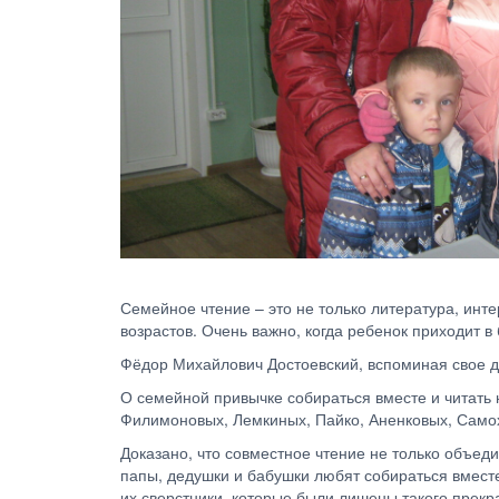
Семейное чтение – это не только литература, ин
возрастов. Очень важно, когда ребенок приходит в
Фёдор Михайлович Достоевский, вспоминая свое де
О семейной привычке собираться вместе и читать 
Филимоновых, Лемкиных, Пайко, Аненковых, Самох
Доказано, что совместное чтение не только объед
папы, дедушки и бабушки любят собираться вмест
их сверстники, которые были лишены такого прекр