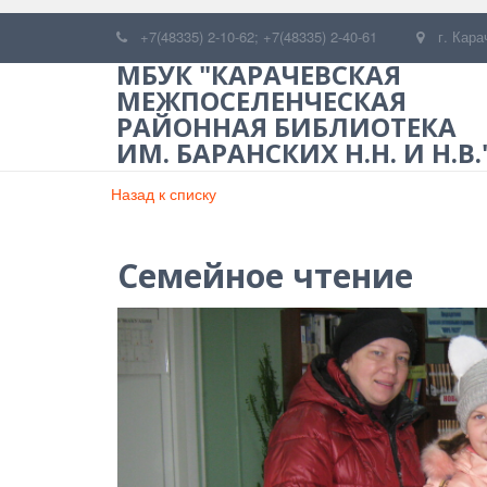
+7(48335) 2-10-62; +7(48335) 2-40-61
г. Кара
МБУК "КАРАЧЕВСКАЯ
МЕЖПОСЕЛЕНЧЕСКАЯ
РАЙОННАЯ БИБЛИОТЕКА
ИМ. БАРАНСКИХ Н.Н. И Н.В.
Назад к списку
Семейное чтение