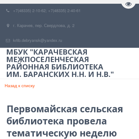
Пере
+7(48335) 2-10-62; +7(48335) 2-40-61
г. Карачев
,
пер. Свердлова, д. 2
krlib.debryansk@yandex.ru
МБУК "КАРАЧЕВСКАЯ
МЕЖПОСЕЛЕНЧЕСКАЯ
РАЙОННАЯ БИБЛИОТЕКА
ИМ. БАРАНСКИХ Н.Н. И Н.В."
Назад к списку
Первомайская сельская
библиотека провела
тематическую неделю