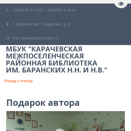
Пере
+7(48335) 2-10-62; +7(48335) 2-40-61
г. Карачев
,
пер. Свердлова, д. 2
krlib.debryansk@yandex.ru
МБУК "КАРАЧЕВСКАЯ
МЕЖПОСЕЛЕНЧЕСКАЯ
РАЙОННАЯ БИБЛИОТЕКА
ИМ. БАРАНСКИХ Н.Н. И Н.В."
Назад к списку
Подарок автора