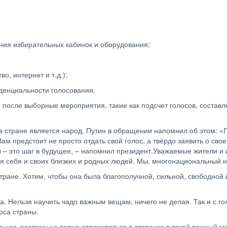
ния избирательных кабинок и оборудования;
, интернет и т.д.);
денциальности голосования.
 после выборные мероприятия, такие как подсчет голосов, составл
в стране является народ. Путин в обращении напомнил об этом: «Г
ам предстоит не просто отдать свой голос, а твёрдо заявить о сво
 – это шаг в будущее, – напомнил президент.Уважаемые жители и 
я себя и своих близких и родных людей. Мы, многонациональный н
тране. Хотим, чтобы она была благополучной, сильной, свободной
а. Нельзя научить чадо важным вещам, ничего не делая. Так и с г
рса страны.
из нас, поэтому не верно отсиживаться в сторонке в такой важный м