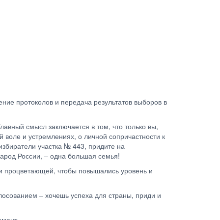
ение протоколов и передача результатов выборов в
лавный смысл заключается в том, что только вы,
ей воле и устремлениях, о личной сопричастности к
избиратели участка № 443, придите на
арод России, – одна большая семья!
 и процветающей, чтобы повышались уровень и
олосованием – хочешь успеха для страны, приди и
омент.