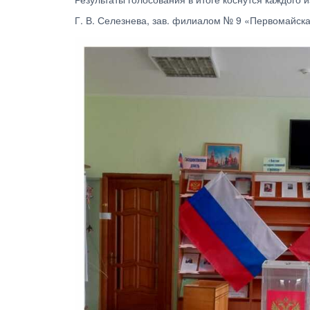
Г. В. Селезнева, зав. филиалом № 9 «Первомайска