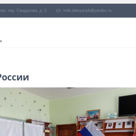
чев
,
пер. Свердлова, д. 2
krlib.debryansk@yandex.ru
"
России