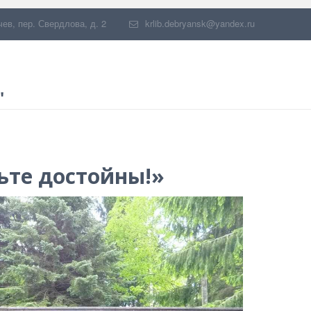
чев
,
пер. Свердлова, д. 2
krlib.debryansk@yandex.ru
"
ьте достойны!»