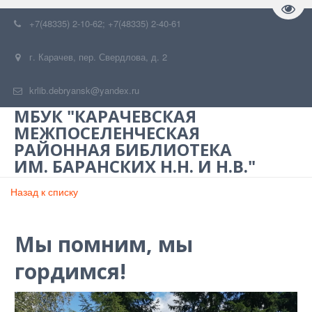
Пере
+7(48335) 2-10-62; +7(48335) 2-40-61
г. Карачев
,
пер. Свердлова, д. 2
krlib.debryansk@yandex.ru
МБУК "КАРАЧЕВСКАЯ
МЕЖПОСЕЛЕНЧЕСКАЯ
РАЙОННАЯ БИБЛИОТЕКА
ИМ. БАРАНСКИХ Н.Н. И Н.В."
Назад к списку
Мы помним, мы
гордимся!