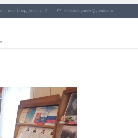
чев
,
пер. Свердлова, д. 2
krlib.debryansk@yandex.ru
"