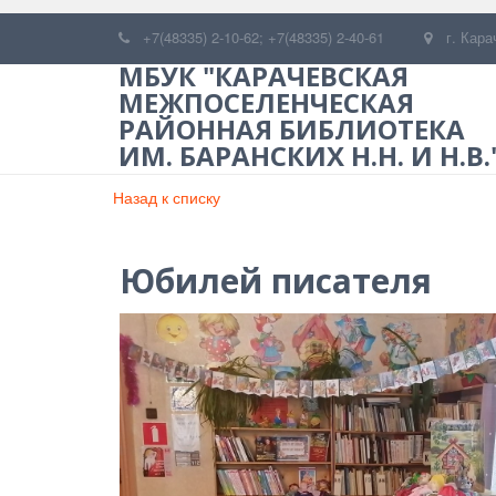
+7(48335) 2-10-62; +7(48335) 2-40-61
г. Кара
МБУК "КАРАЧЕВСКАЯ
МЕЖПОСЕЛЕНЧЕСКАЯ
РАЙОННАЯ БИБЛИОТЕКА
ИМ. БАРАНСКИХ Н.Н. И Н.В.
Назад к списку
Юбилей писателя