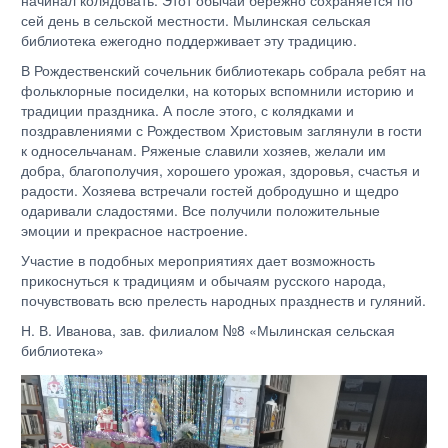
начинал колядовать. Этот обычай бережно сохраняется по
сей день в сельской местности. Мылинская сельская
библиотека ежегодно поддерживает эту традицию.
В Рождественский сочельник библиотекарь собрала ребят на
фольклорные посиделки, на которых вспомнили историю и
традиции праздника. А после этого, с колядками и
поздравлениями с Рождеством Христовым заглянули в гости
к односельчанам. Ряженые славили хозяев, желали им
добра, благополучия, хорошего урожая, здоровья, счастья и
радости. Хозяева встречали гостей добродушно и щедро
одаривали сладостями. Все получили положительные
эмоции и прекрасное настроение.
Участие в подобных мероприятиях дает возможность
прикоснуться к традициям и обычаям русского народа,
почувствовать всю прелесть народных празднеств и гуляний.
Н. В. Иванова, зав. филиалом №8 «Мылинская сельская
библиотека»