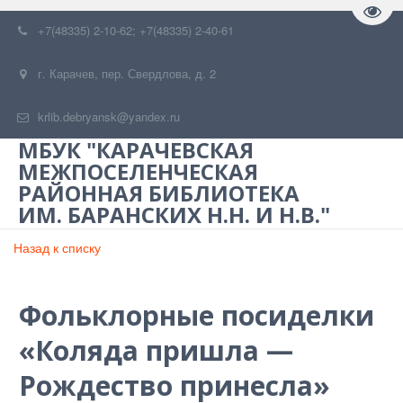
Пере
+7(48335) 2-10-62; +7(48335) 2-40-61
г. Карачев
,
пер. Свердлова, д. 2
krlib.debryansk@yandex.ru
МБУК "КАРАЧЕВСКАЯ
МЕЖПОСЕЛЕНЧЕСКАЯ
РАЙОННАЯ БИБЛИОТЕКА
ИМ. БАРАНСКИХ Н.Н. И Н.В."
Назад к списку
Фольклорные посиделки
«Коляда пришла —
Рождество принесла»