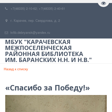
Пере
+7(48335) 2-10-62; +7(48335) 2-40-61
г. Карачев
,
пер. Свердлова, д. 2
krlib.debryansk@yandex.ru
МБУК "КАРАЧЕВСКАЯ
МЕЖПОСЕЛЕНЧЕСКАЯ
РАЙОННАЯ БИБЛИОТЕКА
ИМ. БАРАНСКИХ Н.Н. И Н.В."
Назад к списку
«Спасибо за Победу!»