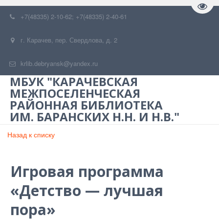
Пере
+7(48335) 2-10-62; +7(48335) 2-40-61
г. Карачев
,
пер. Свердлова, д. 2
krlib.debryansk@yandex.ru
МБУК "КАРАЧЕВСКАЯ
МЕЖПОСЕЛЕНЧЕСКАЯ
РАЙОННАЯ БИБЛИОТЕКА
ИМ. БАРАНСКИХ Н.Н. И Н.В."
Назад к списку
Игровая программа
«Детство — лучшая
пора»