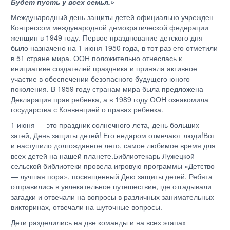
Будет пусть у всех семья.»
Международный день защиты детей официально учрежден
Конгрессом международной демократической федерации
женщин в 1949 году. Первое празднование детского дня
было назначено на 1 июня 1950 года, в тот раз его отметили
в 51 стране мира. ООН положительно отнеслась к
инициативе создателей праздника и приняла активное
участие в обеспечении безопасного будущего юного
поколения. В 1959 году странам мира была предложена
Декларация прав ребенка, а в 1989 году ООН ознакомила
государства с Конвенцией о правах ребенка.
1 июня — это праздник солнечного лета, день больших
затей, День защиты детей! Его недаром отмечают люди!Вот
и наступило долгожданное лето, самое любимое время для
всех детей на нашей планете.Библиотекарь Лужецкой
сельской библиотеки провела игровую программы «Детство
— лучшая пора», посвященный Дню защиты детей. Ребята
отправились в увлекательное путешествие, где отгадывали
загадки и отвечали на вопросы в различных занимательных
викторинах, отвечали на шуточные вопросы.
Дети разделились на две команды и на всех этапах