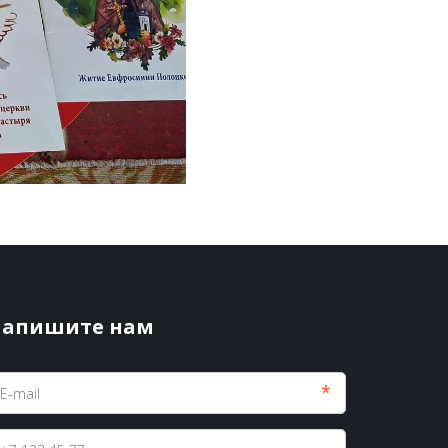
апишите нам
*