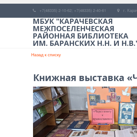
+7(48335) 2-10-62; +7(48335) 2-40-61
г. Кара
МБУК "КАРАЧЕВСКАЯ
МЕЖПОСЕЛЕНЧЕСКАЯ
РАЙОННАЯ БИБЛИОТЕКА
ИМ. БАРАНСКИХ Н.Н. И Н.В.
Назад к списку
Книжная выставка «Ч