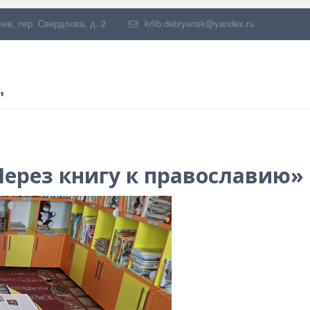
чев
,
пер. Свердлова, д. 2
krlib.debryansk@yandex.ru
"
ерез книгу к православию»