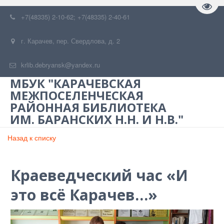
Пере
+7(48335) 2-10-62; +7(48335) 2-40-61
г. Карачев
,
пер. Свердлова, д. 2
krlib.debryansk@yandex.ru
МБУК "КАРАЧЕВСКАЯ
МЕЖПОСЕЛЕНЧЕСКАЯ
РАЙОННАЯ БИБЛИОТЕКА
ИМ. БАРАНСКИХ Н.Н. И Н.В."
Назад к списку
Краеведческий час «И
это всё Карачев…»