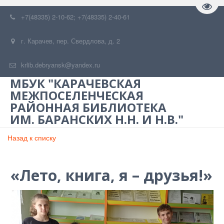
Пере
+7(48335) 2-10-62; +7(48335) 2-40-61
г. Карачев
,
пер. Свердлова, д. 2
krlib.debryansk@yandex.ru
МБУК "КАРАЧЕВСКАЯ
МЕЖПОСЕЛЕНЧЕСКАЯ
РАЙОННАЯ БИБЛИОТЕКА
ИМ. БАРАНСКИХ Н.Н. И Н.В."
Назад к списку
«Лето, книга, я – друзья!»