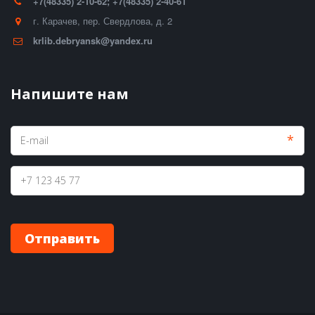
+7(48335) 2-10-62; +7(48335) 2-40-61
г. Карачев
,
пер. Свердлова, д. 2
krlib.debryansk@yandex.ru
Напишите нам
*
Отправить