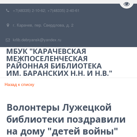
Пере
+7(48335) 2-10-62; +7(48335) 2-40-61
г. Карачев
,
пер. Свердлова, д. 2
krlib.debryansk@yandex.ru
МБУК "КАРАЧЕВСКАЯ
МЕЖПОСЕЛЕНЧЕСКАЯ
РАЙОННАЯ БИБЛИОТЕКА
ИМ. БАРАНСКИХ Н.Н. И Н.В."
Назад к списку
Волонтеры Лужецкой
библиотеки поздравили
на дому "детей войны"