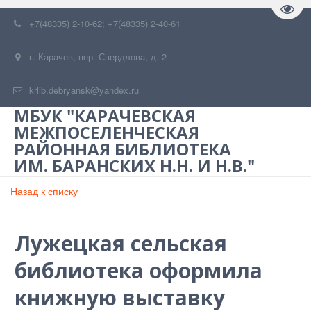
Пере
+7(48335) 2-10-62; +7(48335) 2-40-61
г. Карачев
,
пер. Свердлова, д. 2
krlib.debryansk@yandex.ru
МБУК "КАРАЧЕВСКАЯ
МЕЖПОСЕЛЕНЧЕСКАЯ
РАЙОННАЯ БИБЛИОТЕКА
ИМ. БАРАНСКИХ Н.Н. И Н.В."
Назад к списку
Лужецкая сельская
библиотека оформила
книжную выставку