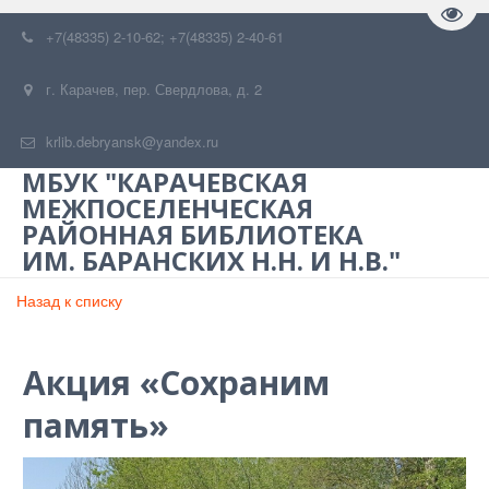
Пере
+7(48335) 2-10-62; +7(48335) 2-40-61
г. Карачев
,
пер. Свердлова, д. 2
krlib.debryansk@yandex.ru
МБУК "КАРАЧЕВСКАЯ
МЕЖПОСЕЛЕНЧЕСКАЯ
РАЙОННАЯ БИБЛИОТЕКА
ИМ. БАРАНСКИХ Н.Н. И Н.В."
Назад к списку
Акция «Сохраним
память»