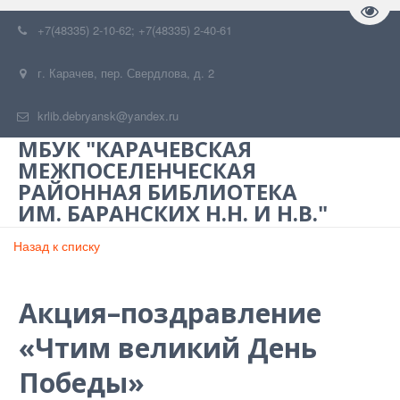
Пере
+7(48335) 2-10-62; +7(48335) 2-40-61
г. Карачев
,
пер. Свердлова, д. 2
krlib.debryansk@yandex.ru
МБУК "КАРАЧЕВСКАЯ
МЕЖПОСЕЛЕНЧЕСКАЯ
РАЙОННАЯ БИБЛИОТЕКА
ИМ. БАРАНСКИХ Н.Н. И Н.В."
Назад к списку
Акция–поздравление
«Чтим великий День
Победы»