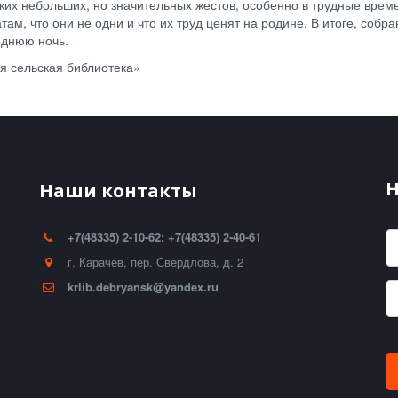
ких небольших, но значительных жестов, особенно в трудные време
ам, что они не одни и что их труд ценят на родине. В итоге, соб
однюю ночь.
я сельская библиотека»
Н
Наши контакты
+7(48335) 2-10-62; +7(48335) 2-40-61
г. Карачев
,
пер. Свердлова, д. 2
krlib.debryansk@yandex.ru