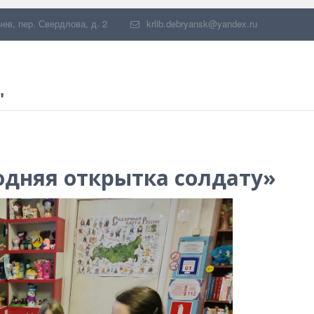
чев
,
пер. Свердлова, д. 2
krlib.debryansk@yandex.ru
"
одняя открытка солдату»