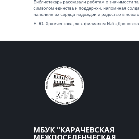
Библиотекарь рассказали ребятам о значимости та
символом единства и поддержки, напоминая солдат
наполняя их сердца надеждой и радостью в новог
Е. Ю. Храмченкова, зав. филиалом №5 «Дроновска
МБУК "КАРАЧЕВСКАЯ
МЕЖПОСЕЛЕНЧЕСКАЯ