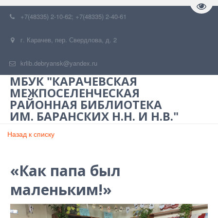
Пере
+7(48335) 2-10-62; +7(48335) 2-40-61
г. Карачев
,
пер. Свердлова, д. 2
krlib.debryansk@yandex.ru
МБУК "КАРАЧЕВСКАЯ
МЕЖПОСЕЛЕНЧЕСКАЯ
РАЙОННАЯ БИБЛИОТЕКА
ИМ. БАРАНСКИХ Н.Н. И Н.В."
Назад к списку
«Как папа был
маленьким!»