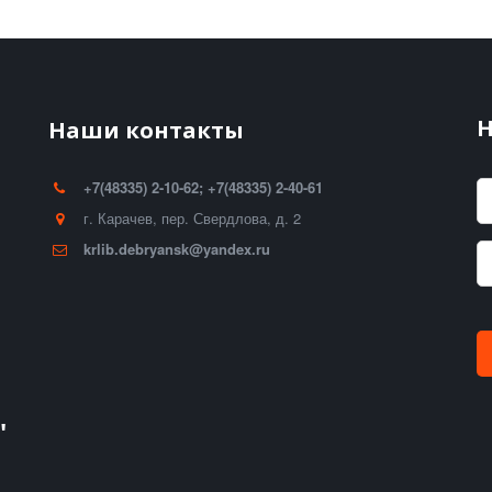
Н
Наши контакты
+7(48335) 2-10-62; +7(48335) 2-40-61
г. Карачев
,
пер. Свердлова, д. 2
krlib.debryansk@yandex.ru
"