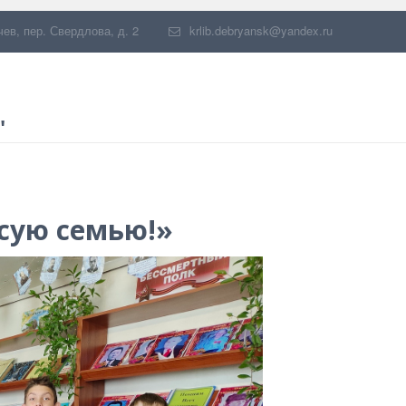
чев
,
пер. Свердлова, д. 2
krlib.debryansk@yandex.ru
"
исую семью!»