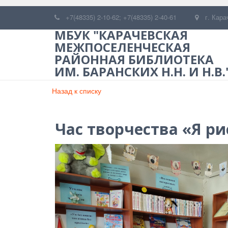
+7(48335) 2-10-62; +7(48335) 2-40-61
г. Кара
МБУК "КАРАЧЕВСКАЯ
МЕЖПОСЕЛЕНЧЕСКАЯ
РАЙОННАЯ БИБЛИОТЕКА
ИМ. БАРАНСКИХ Н.Н. И Н.В.
Назад к списку
Час творчества «Я р