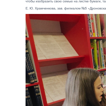
чтобы изобразить свою семью на листке бумаги, та
Е. Ю. Храмченкова, зав. филиалом №5 «Дроновска