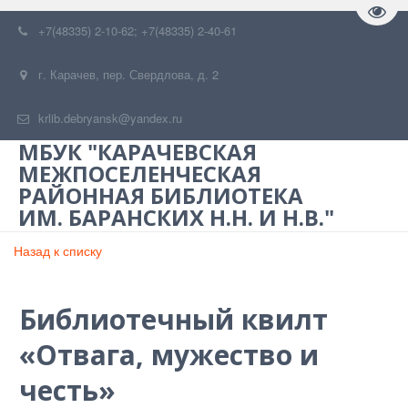
Пере
+7(48335) 2-10-62; +7(48335) 2-40-61
г. Карачев
,
пер. Свердлова, д. 2
krlib.debryansk@yandex.ru
МБУК "КАРАЧЕВСКАЯ
МЕЖПОСЕЛЕНЧЕСКАЯ
РАЙОННАЯ БИБЛИОТЕКА
ИМ. БАРАНСКИХ Н.Н. И Н.В."
Назад к списку
Библиотечный квилт
«Отвага, мужество и
честь»