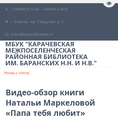
Пере
+7(48335) 2-10-62; +7(48335) 2-40-61
г. Карачев
,
пер. Свердлова, д. 2
krlib.debryansk@yandex.ru
МБУК "КАРАЧЕВСКАЯ
МЕЖПОСЕЛЕНЧЕСКАЯ
РАЙОННАЯ БИБЛИОТЕКА
ИМ. БАРАНСКИХ Н.Н. И Н.В."
Назад к списку
Видео-обзор книги
Натальи Маркеловой
«Папа тебя любит»