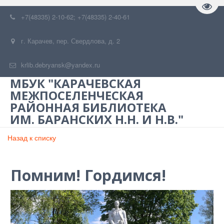
Пере
+7(48335) 2-10-62; +7(48335) 2-40-61
г. Карачев
,
пер. Свердлова, д. 2
krlib.debryansk@yandex.ru
МБУК "КАРАЧЕВСКАЯ
МЕЖПОСЕЛЕНЧЕСКАЯ
РАЙОННАЯ БИБЛИОТЕКА
ИМ. БАРАНСКИХ Н.Н. И Н.В."
Назад к списку
Помним! Гордимся!