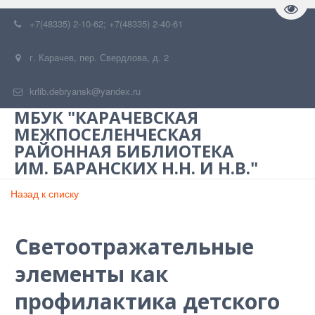
Пере
+7(48335) 2-10-62; +7(48335) 2-40-61
г. Карачев
,
пер. Свердлова, д. 2
krlib.debryansk@yandex.ru
МБУК "КАРАЧЕВСКАЯ
МЕЖПОСЕЛЕНЧЕСКАЯ
РАЙОННАЯ БИБЛИОТЕКА
ИМ. БАРАНСКИХ Н.Н. И Н.В."
Назад к списку
Светоотражательные
элементы как
профилактика детского