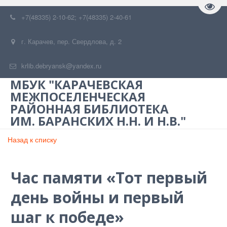
Пере
+7(48335) 2-10-62; +7(48335) 2-40-61
г. Карачев
,
пер. Свердлова, д. 2
krlib.debryansk@yandex.ru
МБУК "КАРАЧЕВСКАЯ
МЕЖПОСЕЛЕНЧЕСКАЯ
РАЙОННАЯ БИБЛИОТЕКА
ИМ. БАРАНСКИХ Н.Н. И Н.В."
Назад к списку
Час памяти «Тот первый
день войны и первый
шаг к победе»