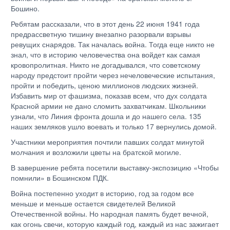
Бошино.
Ребятам рассказали, что в этот день 22 июня 1941 года
предрассветную тишину внезапно разорвали взрывы
ревущих снарядов. Так началась война. Тогда еще никто не
знал, что в историю человечества она войдет как самая
кровопролитная. Никто не догадывался, что советскому
народу предстоит пройти через нечеловеческие испытания,
пройти и победить, ценою миллионов людских жизней.
Избавить мир от фашизма, показав всем, что дух солдата
Красной армии не дано сломить захватчикам. Школьники
узнали, что Линия фронта дошла и до нашего села. 135
наших земляков ушло воевать и только 17 вернулись домой.
Участники мероприятия почтили павших солдат минутой
молчания и возложили цветы на братской могиле.
В завершение ребята посетили выставку-экспозицию «Чтобы
помнили» в Бошинском ПДК.
Война постепенно уходит в историю, год за годом все
меньше и меньше остается свидетелей Великой
Отечественной войны. Но народная память будет вечной,
как огонь свечи, которую каждый год, каждый из нас зажигает