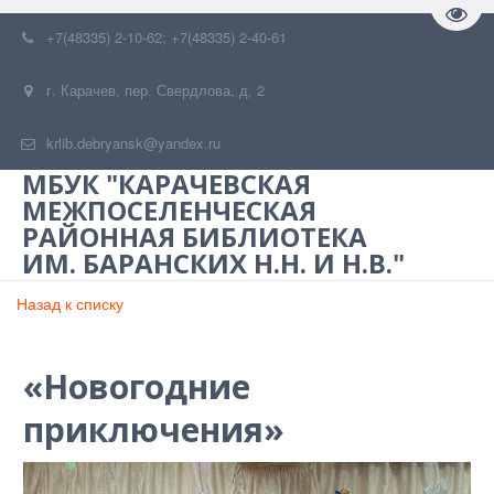
Пере
+7(48335) 2-10-62; +7(48335) 2-40-61
г. Карачев
,
пер. Свердлова, д. 2
krlib.debryansk@yandex.ru
МБУК "КАРАЧЕВСКАЯ
МЕЖПОСЕЛЕНЧЕСКАЯ
РАЙОННАЯ БИБЛИОТЕКА
ИМ. БАРАНСКИХ Н.Н. И Н.В."
Назад к списку
«Новогодние
приключения»