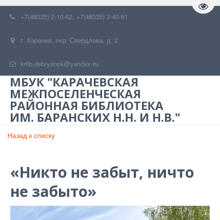
Пере
+7(48335) 2-10-62; +7(48335) 2-40-61
г. Карачев
,
пер. Свердлова, д. 2
krlib.debryansk@yandex.ru
МБУК "КАРАЧЕВСКАЯ
МЕЖПОСЕЛЕНЧЕСКАЯ
РАЙОННАЯ БИБЛИОТЕКА
ИМ. БАРАНСКИХ Н.Н. И Н.В."
Назад к списку
«Никто не забыт, ничто
не забыто»