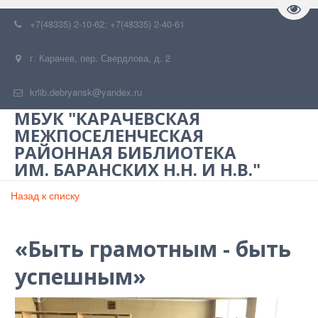
Пере
+7(48335) 2-10-62; +7(48335) 2-40-61
г. Карачев
,
пер. Свердлова, д. 2
krlib.debryansk@yandex.ru
МБУК "КАРАЧЕВСКАЯ
МЕЖПОСЕЛЕНЧЕСКАЯ
РАЙОННАЯ БИБЛИОТЕКА
ИМ. БАРАНСКИХ Н.Н. И Н.В."
Назад к списку
«Быть грамотным - быть
успешным»