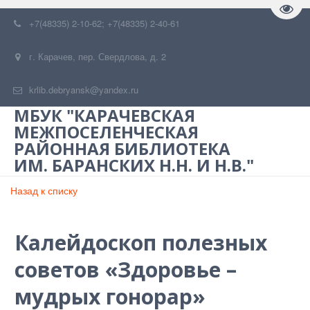
Пере
+7(48335) 2-10-62; +7(48335) 2-40-61
г. Карачев
,
пер. Свердлова, д. 2
krlib.debryansk@yandex.ru
МБУК "КАРАЧЕВСКАЯ
МЕЖПОСЕЛЕНЧЕСКАЯ
РАЙОННАЯ БИБЛИОТЕКА
ИМ. БАРАНСКИХ Н.Н. И Н.В."
Назад к списку
Калейдоскоп полезных
советов «Здоровье –
мудрых гонорар»