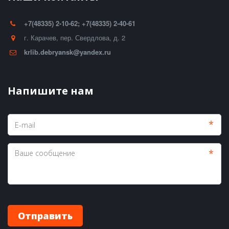
+7(48335) 2-10-62; +7(48335) 2-40-61
г. Карачев
,
пер. Свердлова, д. 2
krlib.debryansk@yandex.ru
Напишите нам
*
*
Отправить