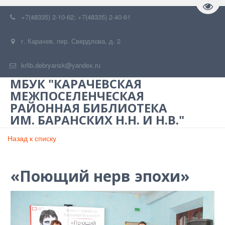
Пере
+7(48335) 2-10-62; +7(48335) 2-40-61
г. Карачев
,
пер. Свердлова, д. 2
krlib.debryansk@yandex.ru
МБУК "КАРАЧЕВСКАЯ
МЕЖПОСЕЛЕНЧЕСКАЯ
РАЙОННАЯ БИБЛИОТЕКА
ИМ. БАРАНСКИХ Н.Н. И Н.В."
Назад к списку
«Поющий нерв эпохи»