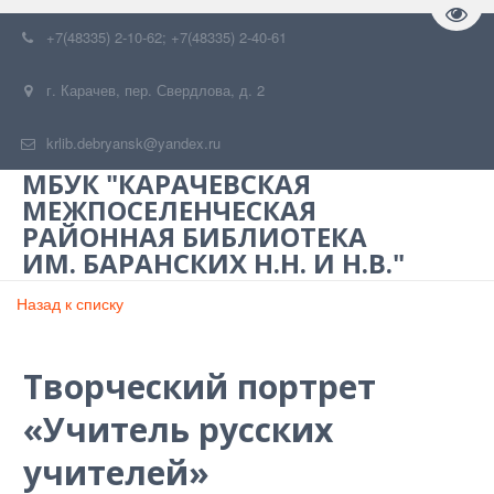
Пере
+7(48335) 2-10-62; +7(48335) 2-40-61
г. Карачев
,
пер. Свердлова, д. 2
krlib.debryansk@yandex.ru
МБУК "КАРАЧЕВСКАЯ
МЕЖПОСЕЛЕНЧЕСКАЯ
РАЙОННАЯ БИБЛИОТЕКА
ИМ. БАРАНСКИХ Н.Н. И Н.В."
Назад к списку
Творческий портрет
«Учитель русских
учителей»