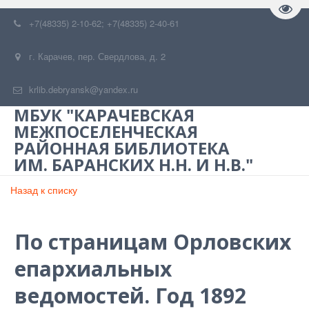
Пере
+7(48335) 2-10-62; +7(48335) 2-40-61
г. Карачев
,
пер. Свердлова, д. 2
krlib.debryansk@yandex.ru
МБУК "КАРАЧЕВСКАЯ
МЕЖПОСЕЛЕНЧЕСКАЯ
РАЙОННАЯ БИБЛИОТЕКА
ИМ. БАРАНСКИХ Н.Н. И Н.В."
Назад к списку
По страницам Орловских
епархиальных
ведомостей. Год 1892